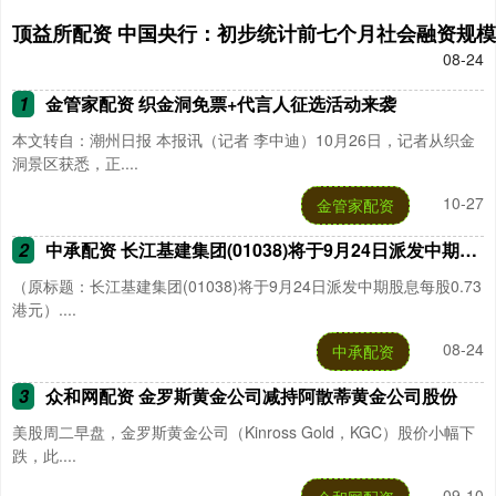
顶益所配资 中国央行：初步统计前七个月社会融资规模增量
08-24
1
金管家配资 织金洞免票+代言人征选活动来袭
本文转自：潮州日报 本报讯（记者 李中迪）10月26日，记者从织金
洞景区获悉，正....
10-27
金管家配资
2
中承配资 长江基建集团(01038)将于9月24日派发中期股息每股0.73港元
（原标题：长江基建集团(01038)将于9月24日派发中期股息每股0.73
港元）....
08-24
中承配资
3
众和网配资 金罗斯黄金公司减持阿散蒂黄金公司股份
美股周二早盘，金罗斯黄金公司（Kinross Gold，KGC）股价小幅下
跌，此....
09-10