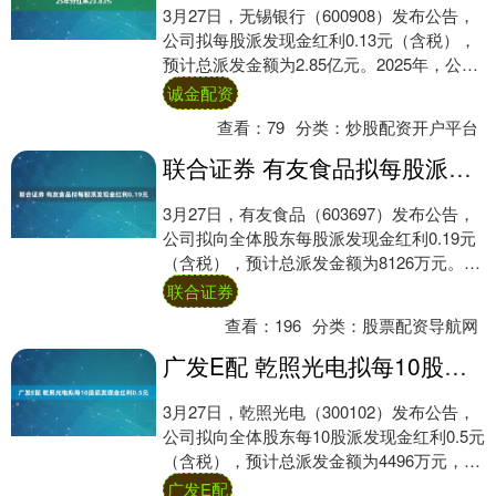
3月27日，无锡银行（600908）发布公告，
公司拟每股派发现金红利0.13元（含税），
预计总派发金额为2.85亿元。2025年，公司
现金分红金额占合并后归母净....
诚金配资
查看：
79
分类：
炒股配资开户平台
联合证券 有友食品拟每股派发现金红利0.19元
3月27日，有友食品（603697）发布公告，
公司拟向全体股东每股派发现金红利0.19元
（含税），预计总派发金额为8126万元。
2025年，有友食品实现收入1....
联合证券
查看：
196
分类：
股票配资导航网
广发E配 乾照光电拟每10股派发现金红利0.5元
3月27日，乾照光电（300102）发布公告，
公司拟向全体股东每10股派发现金红利0.5元
（含税），预计总派发金额为4496万元，占
2025年合并报表归母净利润....
广发E配