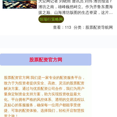
大众网记者 刘晓雨 通讯员 刘伟 潍坊报道 r
潍坊之南，雄峰巍然峙立。作为齐鲁东麓海
拔之巅、山海潍坊版图的生态脊梁，这片钟
灵毓秀、万物滋长的沃土，正是中华五镇....
恒瑞行策略网
查看：
113
分类：
股票配资导航网
股票配资官方网
股票配资官方网:我们是一家专业的配资服务平台，
致力于为投资者提供安全、高效、灵活的股票配资
解决方案。通过与优质配资公司合作，我们为用户
量身定制资金支持方案，助力实现投资收益最大
化。平台拥有严格的风控体系、透明的交易流程以
及贴心的客服服务，确保每一位用户都能享受便
捷、可靠的配资体验。选择我们，轻松开启智慧投
资之旅！