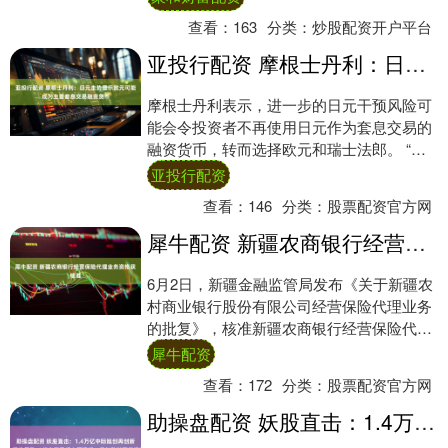
查看：
163
分类：
炒股配资开户平台
亚投行配资 摩根士丹利：日元走势显示欧元可能成为主要套息交易融资货币
摩根士丹利表示，进一步的日元干预风险可
能会令投资者不再使用日元作为套息交易的
融资货币，转而选择欧元和瑞士法郎。 “如
果干预风险在短期内继续令投资者更加谨
亚投行配资
慎，那么....
查看：
146
分类：
股票配资官方网
犀牛配资 新疆农商银行经营保险代理业务资格获核准
6月2日，新疆金融监管局发布《关于新疆农
村商业银行股份有限公司经营保险代理业务
的批复》，核准新疆农商银行经营保险代理
业务，代理险种为：企业财产保险、家庭财
犀牛配资
产保险....
查看：
172
分类：
股票配资官方网
助操盘配资 妖股直击：1.4万亿中际旭创再创新高，股价暴涨18倍市值已超中国银行，黄仁勋抛万亿级利好