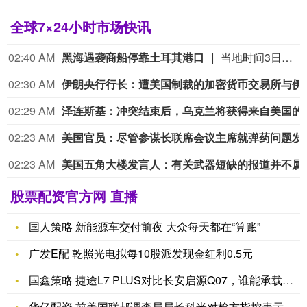
全球7×24小时市场快讯
02:40 AM
黑海遇袭商船停靠土耳其港口
当地时间3日，与土耳其相关的商船“娜代日达”号从俄罗斯黑海港口新罗西斯克港起航后遭到无人机袭击，多名船员受伤。土耳其方面对商船在黑海海域遇袭已表示严重关切，警告说俄乌冲突影响外溢正威胁民用航运和地区稳定。8月8日，在黑海遭到无人机袭击、船体受损的商船“娜代日达”号停靠在土耳其萨姆松港。
02:30 AM
伊朗央行行长：遭美国制裁的加密货币
02:29 AM
泽连斯基
02:23 AM
美国官员：尽管参谋长联席会议主席就弹
02:23 AM
美国五角大楼发言人：有关武器短缺
股票配资官方网 直播
国人策略 新能源车交付前夜 大众每天都在“算账”
广发E配 乾照光电拟每10股派发现金红利0.5元
国鑫策略 捷途L7 PLUS对比长安启源Q07，谁能承载远方
华亿配资 前美国联邦调查局局长科米对检方指控表示不认罪