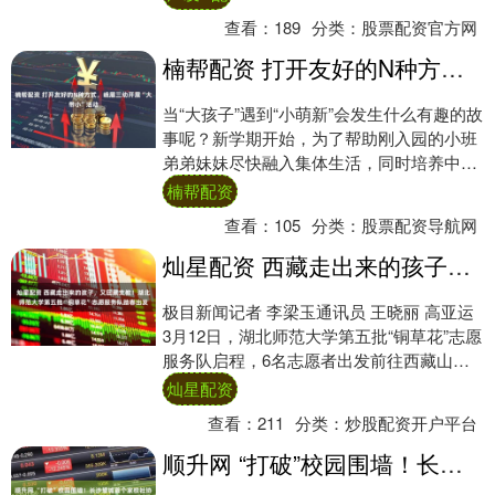
查看：
189
分类：
股票配资官方网
楠帮配资 打开友好的N种方式，峨眉三幼开展“大带小”活动
当“大孩子”遇到“小萌新”会发生什么有趣的故
事呢？新学期开始，为了帮助刚入园的小班
弟弟妹妹尽快融入集体生活，同时培养中大
班哥哥姐姐的责任意识，萌发他们关心、爱
楠帮配资
护....
查看：
105
分类：
股票配资导航网
灿星配资 西藏走出来的孩子，又回藏支教！湖北师范大学第五批“铜草花”志愿服务队踏春出发
极目新闻记者 李梁玉通讯员 王晓丽 高亚运
3月12日，湖北师范大学第五批“铜草花”志愿
服务队启程，6名志愿者出发前往西藏山南
市曲松县，将开展为期一个学期的支教....
灿星配资
查看：
211
分类：
炒股配资开户平台
顺升网 “打破”校园围墙！长沙望城首个家校社协同育人“教联体”成立