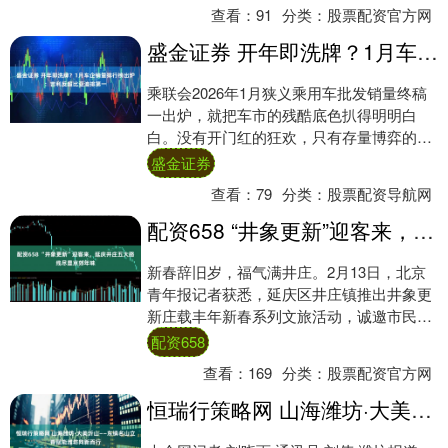
正式迈入....
查看：
91
分类：
股票配资官方网
盛金证券 开年即洗牌？1月车企销量排行榜出炉：吉利反超比亚迪排第一
乘联会2026年1月狭义乘用车批发销量终稿
一出炉，就把车市的残酷底色扒得明明白
白。没有开门红的狂欢，只有存量博弈的厮
杀，政策切换、需求透支、库存高企三重压
盛金证券
力下，....
查看：
79
分类：
股票配资导航网
配资658 “井象更新”迎客来，延庆井庄五大路线尽显京郊年味
新春辞旧岁，福气满井庄。2月13日，北京
青年报记者获悉，延庆区井庄镇推出井象更
新庄载丰年新春系列文旅活动，诚邀市民游
客快乐过新年。该镇立足镇域文旅资源优
配资658
势，联动....
查看：
169
分类：
股票配资官方网
恒瑞行策略网 山海潍坊·大美沂山——东镇名山立脊赋能潍坊向新而行