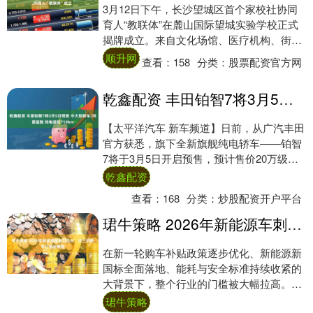
3月12日下午，长沙望城区首个家校社协同
育人“教联体”在麓山国际望城实验学校正式
揭牌成立。来自文化场馆、医疗机构、街道
社区、职能部门的14家共建单位代表与校家
顺升网
查看：
158
分类：
股票配资官方网
委....
乾鑫配资 丰田铂智7将3月5日预售 中大型轿车/鸿蒙座舱 纯电续航710km
【太平洋汽车 新车频道】日前，从广汽丰田
官方获悉，旗下全新旗舰纯电轿车——铂智
7将于3月5日开启预售，预计售价20万级，
一季度上市。新车定位中大型轿车，车长超
乾鑫配资
5....
查看：
168
分类：
炒股配资开户平台
珺牛策略 2026年新能源车刺刀见红，这三款新车已预定爆款
在新一轮购车补贴政策逐步优化、新能源新
国标全面落地、能耗与安全标准持续收紧的
大背景下，整个行业的门槛被大幅拉高。促
使国内新能源汽车市场逐渐告别野蛮生长，
珺牛策略