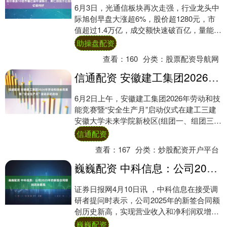
6月3日，光通信板块再次走强，行业龙头中
际旭创早盘大涨超6%，股价超1280元，市
值超过1.4万亿，成交额快速破百亿，量能明
显放大，整体走势强势。新易盛、天孚通....
助操盘配资
查看：
160
分类：
股票配资导航网
信通配资 安徽建工集团2026年劳动和技能竞赛暨“安全生产月”活动正式启动
6月2日上午，安徽建工集团2026年劳动和技
能竞赛暨“安全生产月”启动仪式在建工三建
安徽大学未来学院新校区(组团一、组团三)
项目现场举行。安徽建工集团党委副书记....
信通配资
查看：
167
分类：
炒股配资开户平台
巍巍配资 中科信息：公司2025年的新签合同额创历史新高
证券日报网4月10日讯 ，中科信息在接受调
研者提问时表示，公司2025年的新签合同额
创历史新高，实现营业收入和净利润双增
长。2026年，公司将紧抓AI产业发展机....
巍巍配资