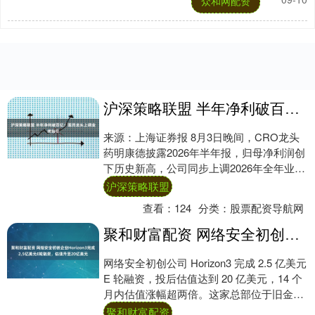
众和网配资
沪深策略联盟 半年净利破百亿！医药龙头上调业绩指引
来源：上海证券报 8月3日晚间，CRO龙头
药明康德披露2026年半年报，归母净利润创
下历史新高，公司同步上调2026年全年业绩
指引。 具体来看，2026年上半年....
沪深策略联盟
查看：
124
分类：
股票配资导航网
聚和财富配资 网络安全初创企业Horizon3完成2.5亿美元E轮融资，估值升至20亿美元
网络安全初创公司 Horizon3 完成 2.5 亿美元
E 轮融资，投后估值达到 20 亿美元，14 个
月内估值涨幅超两倍。这家总部位于旧金山
的企业获得老股东....
聚和财富配资